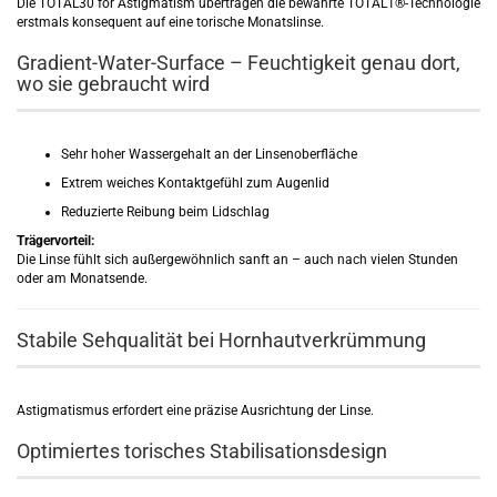
Die TOTAL30 for Astigmatism übertragen die bewährte TOTAL1®-Technologie
erstmals konsequent auf eine torische Monatslinse.
Gradient-Water-Surface – Feuchtigkeit genau dort,
wo sie gebraucht wird
Sehr hoher Wassergehalt an der Linsenoberfläche
Extrem weiches Kontaktgefühl zum Augenlid
Reduzierte Reibung beim Lidschlag
Trägervorteil:
Die Linse fühlt sich außergewöhnlich sanft an – auch nach vielen Stunden
oder am Monatsende.
Stabile Sehqualität bei Hornhautverkrümmung
Astigmatismus erfordert eine präzise Ausrichtung der Linse.
Optimiertes torisches Stabilisationsdesign