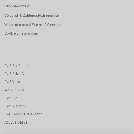
Service-Kontakt
Versand- & Zahlungsbedingungen
Widerrufsrecht & Widerrufsformular
Cookie Einstellungen
Eye² Bio F toric
Eye² Silk HG
Eye² View
Acuvue Vita
Eye² Bio F
Eye² Vision 2
Eye² Oxyplus 1Day toric
Acuvue Oasys