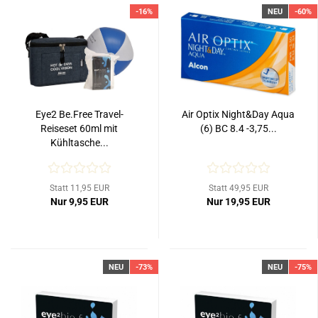
-16%
NEU
-60%
Eye2 Be.Free Travel-
Air Optix Night&Day Aqua
Reiseset 60ml mit
(6) BC 8.4 -3,75...
Kühltasche...
Statt 11,95 EUR
Statt 49,95 EUR
Nur 9,95 EUR
Nur 19,95 EUR
NEU
-73%
NEU
-75%