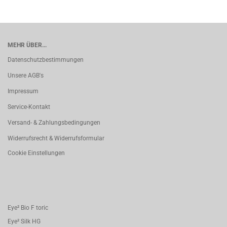
MEHR ÜBER...
Datenschutzbestimmungen
Unsere AGB's
Impressum
Service-Kontakt
Versand- & Zahlungsbedingungen
Widerrufsrecht & Widerrufsformular
Cookie Einstellungen
Eye² Bio F toric
Eye² Silk HG