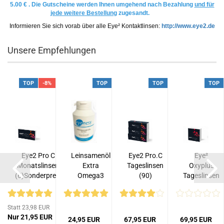
5.00 € . Die Gutscheine werden Ihnen umgehend nach Bezahlung
und für
jede weitere Bestellung
zugesandt.
Informieren Sie sich vorab über alle Eye² Kontaktlinsen:
http://www.eye2.de
Unsere Empfehlungen
TOP
-8%
TOP
TOP
TOP
Eye2 Pro C
Leinsamenöl
Eye2 Pro.C
Eye²
Monatslinsen
Extra
Tageslinsen
Oxyplus
(6)Sonderpreis
Omega3
(90)
Tageslinsen
Kapseln
(90)
Statt 23,98 EUR
Nur 21,95 EUR
24,95 EUR
67,95 EUR
69,95 EUR