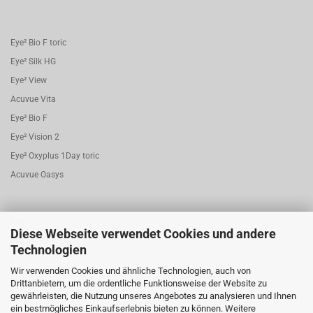
Eye² Bio F toric
Eye² Silk HG
Eye² View
Acuvue Vita
Eye² Bio F
Eye² Vision 2
Eye² Oxyplus 1Day toric
Acuvue Oasys
Eye² Pro.C
Diese Webseite verwendet Cookies und andere
Eye² Nova
Technologien
Eye² Aqafit
Wir verwenden Cookies und ähnliche Technologien, auch von
Eye² Joy
Drittanbietern, um die ordentliche Funktionsweise der Website zu
gewährleisten, die Nutzung unseres Angebotes zu analysieren und Ihnen
Eye² Bio.F 1 Day torisch
ein bestmögliches Einkaufserlebnis bieten zu können. Weitere