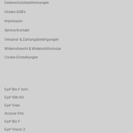
Datenschutzbestimmungen
Unsere AGB's
Impressum
Service-Kontakt
Versand- & Zahlungsbedingungen
Widerrufsrecht & Widerrufsformular
Cookie Einstellungen
Eye² Bio F toric
Eye² Silk HG
Eye² View
Acuvue Vita
Eye² Bio F
Eye² Vision 2