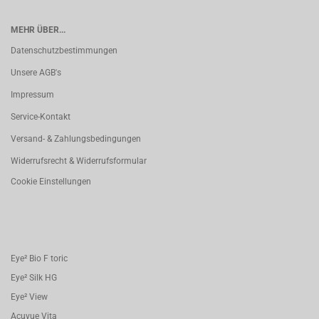
MEHR ÜBER...
Datenschutzbestimmungen
Unsere AGB's
Impressum
Service-Kontakt
Versand- & Zahlungsbedingungen
Widerrufsrecht & Widerrufsformular
Cookie Einstellungen
Eye² Bio F toric
Eye² Silk HG
Eye² View
Acuvue Vita