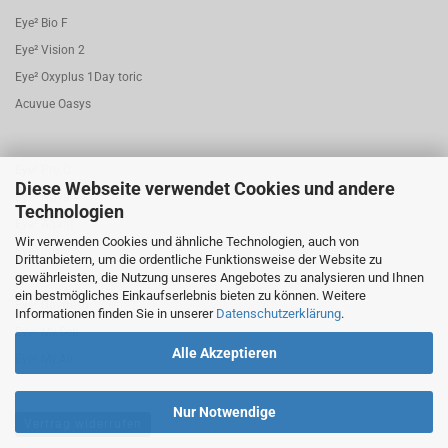
Eye² Bio F
Eye² Vision 2
Eye² Oxyplus 1Day toric
Acuvue Oasys
Eye² Pro.C
Diese Webseite verwendet Cookies und andere
Eye² Nova
Technologien
Eye² Aqafit
Wir verwenden Cookies und ähnliche Technologien, auch von
Eye² Joy
Drittanbietern, um die ordentliche Funktionsweise der Website zu
gewährleisten, die Nutzung unseres Angebotes zu analysieren und Ihnen
Eye² Bio.F 1 Day torisch
ein bestmögliches Einkaufserlebnis bieten zu können. Weitere
Eye² Dayfresh
Informationen finden Sie in unserer
Datenschutzerklärung
.
Eye² My.Sen
Alle Akzeptieren
Eye² My.Air
Nur Notwendige
Vertrag widerrufen