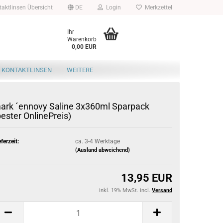
aktlinsen Übersicht
DE
Login
Merkzettel
Ihr
Warenkorb
0,00 EUR
 KONTAKTLINSEN
WEITERE
ark ´ennovy Saline 3x360ml Sparpack
bester OnlinePreis)
eferzeit:
ca. 3-4 Werktage
(Ausland abweichend)
13,95 EUR
inkl. 19% MwSt. incl.
Versand