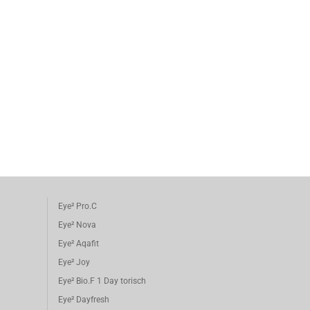
Eye² Pro.C
Eye² Nova
Eye² Aqafit
Eye² Joy
Eye² Bio.F 1 Day torisch
Eye² Dayfresh