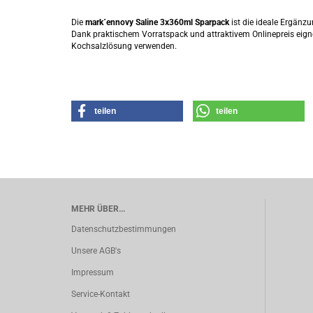
Die
mark´ennovy Saline 3x360ml Sparpack
ist die ideale Ergänzu
Dank praktischem Vorratspack und attraktivem Onlinepreis eigne
Kochsalzlösung verwenden.
teilen
teilen
MEHR ÜBER...
Datenschutzbestimmungen
Unsere AGB's
Impressum
Service-Kontakt