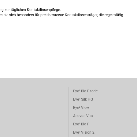
ng zur täglichen Kontaktlinsenpflege.
t sie sich besonders für preisbewusste Kontaktlinsenträger, die regelmäßig
Eye² Bio F toric
Eye² Silk HG
Eye² View
Acuvue Vita
Eye² Bio F
Eye² Vision 2