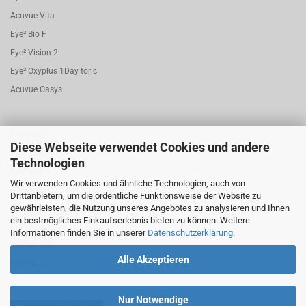
Acuvue Vita
Eye² Bio F
Eye² Vision 2
Eye² Oxyplus 1Day toric
Acuvue Oasys
Eye² Pro.C
Diese Webseite verwendet Cookies und andere
Eye² Nova
Technologien
Eye² Aqafit
Wir verwenden Cookies und ähnliche Technologien, auch von
Eye² Joy
Drittanbietern, um die ordentliche Funktionsweise der Website zu
gewährleisten, die Nutzung unseres Angebotes zu analysieren und Ihnen
Eye² Bio.F 1 Day torisch
ein bestmögliches Einkaufserlebnis bieten zu können. Weitere
Eye² Dayfresh
Informationen finden Sie in unserer
Datenschutzerklärung
.
Eye² My.Sen
Alle Akzeptieren
Eye² My.Air
Nur Notwendige