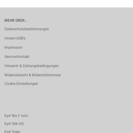
MEHR ÜBER...
Datenschutzbestimmungen
Unsere AGB's
Impressum
Service-Kontakt
Versand- & Zahlungsbedingungen
Widerrufsrecht & Widerrufsformular
Cookie Einstellungen
Eye² Bio F toric
Eye² Silk HG
Eye² View