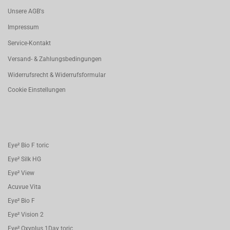
Unsere AGB's
Impressum
Service-Kontakt
Versand- & Zahlungsbedingungen
Widerrufsrecht & Widerrufsformular
Cookie Einstellungen
Eye² Bio F toric
Eye² Silk HG
Eye² View
Acuvue Vita
Eye² Bio F
Eye² Vision 2
Eye² Oxyplus 1Day toric