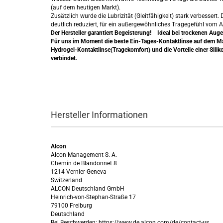
(auf dem heutigen Markt).
Zusätzlich wurde die Lubrizität (Gleitfähigkeit) stark verbesse
deutlich reduziert, für ein außergewöhnliches Tragegefühl vom
Der Hersteller garantiert Begeisterung! Ideal bei trockenen Augen
Für uns im Moment die beste Ein-Tages-Kontaktlinse auf dem Mar
Hydrogel-Kontaktlinse(Tragekomfort) und die Vorteile einer Sili
verbindet.
Hersteller Informationen
Alcon
Alcon Management S. A.
Chemin de Blandonnet 8
1214 Vernier-Geneva
Switzerland
ALCON Deutschland GmbH
Heinrich-von-Stephan-Straße 17
79100 Freiburg
Deutschland
Bei Beschwerden: https://www.de.alcon.com/de/contact-us