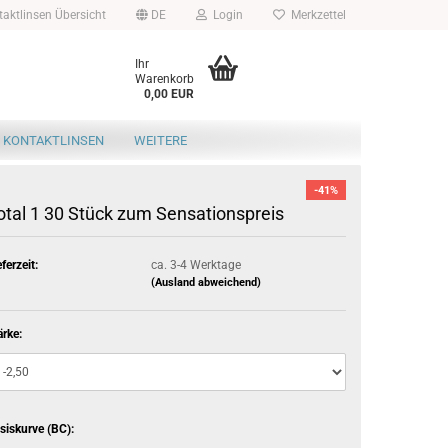
aktlinsen Übersicht
DE
Login
Merkzettel
Ihr
Warenkorb
0,00 EUR
 KONTAKTLINSEN
WEITERE
-41%
otal 1 30 Stück zum Sensationspreis
eferzeit:
ca. 3-4 Werktage
(Ausland abweichend)
ärke:
siskurve (BC):