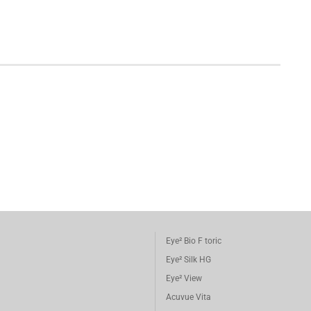
Eye² Bio F toric
Eye² Silk HG
Eye² View
Acuvue Vita