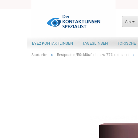
Alle
EYE2 KONTAKTLINSEN
TAGESLINSEN
TORISCHE 
Startseite
»
Restposten/Rückläufer bis zu 77% reduziert
»