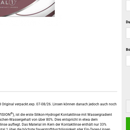
Du
Bo
d Original verpackt.exp. 07-08/26. Linsen können danach jedoch auch noch
®
VISION
)
, ist die erste Silikon-Hydrogel Kontaktlinse mit Wassergradient
lächen-Wassergehalt von über 80%. Dies entspricht in etwa dem
nse aufliegt. Das Material im Kern der Kontaktlinse enthält nur 33%
otal 1 über die höchste Sauerstoffdurchlässigkeit aller Ein-Tages-Linsen