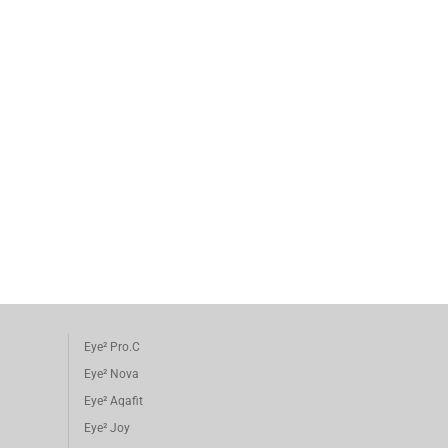
Eye² Pro.C
Eye² Nova
Eye² Aqafit
Eye² Joy