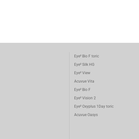
Eye² Bio F toric
Eye² Silk HG
Eye² View
Acuvue Vita
Eye² Bio F
Eye² Vision 2
Eye² Oxyplus 1Day toric
Acuvue Oasys