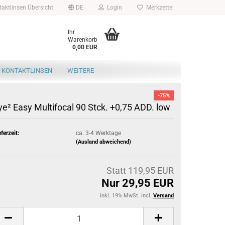
aktlinsen Übersicht
DE
Login
Merkzettel
Ihr
Warenkorb
0,00 EUR
 KONTAKTLINSEN
WEITERE
-75%
ye² Easy Multifocal 90 Stck. +0,75 ADD. low
eferzeit:
ca. 3-4 Werktage
(Ausland abweichend)
Statt 119,95 EUR
Nur 29,95 EUR
inkl. 19% MwSt. incl.
Versand