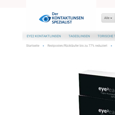
Alle
EYE2 KONTAKTLINSEN
TAGESLINSEN
TORISCHE 
Startseite
»
Restposten/Rückläufer bis zu 77% reduziert
»