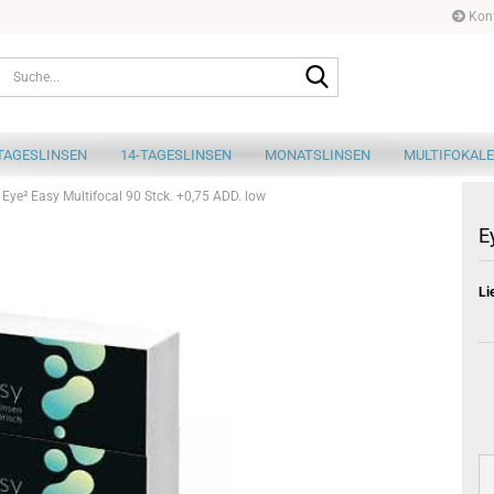
Kont
Suche...
TAGESLINSEN
14-TAGESLINSEN
MONATSLINSEN
MULTIFOKALE
Eye² Easy Multifocal 90 Stck. +0,75 ADD. low
E
Li