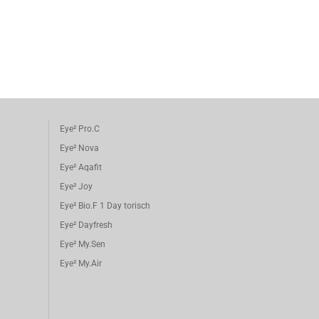
Eye² Pro.C
Eye² Nova
Eye² Aqafit
Eye² Joy
Eye² Bio.F 1 Day torisch
Eye² Dayfresh
Eye² My.Sen
Eye² My.Air