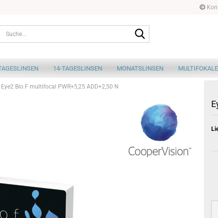
Kont
Suche...
TAGESLINSEN
14-TAGESLINSEN
MONATSLINSEN
MULTIFOKALE
Eye2 Bio.F multifocal PWR+5,25 ADD+2,50 N
E
Li