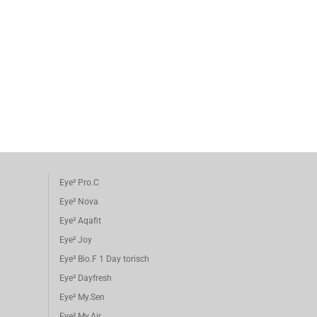
Eye² Pro.C
Eye² Nova
Eye² Aqafit
Eye² Joy
Eye² Bio.F 1 Day torisch
Eye² Dayfresh
Eye² My.Sen
Eye² My.Air