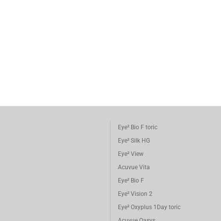
Eye² Bio F toric
Eye² Silk HG
Eye² View
Acuvue Vita
Eye² Bio F
Eye² Vision 2
Eye² Oxyplus 1Day toric
Acuvue Oasys