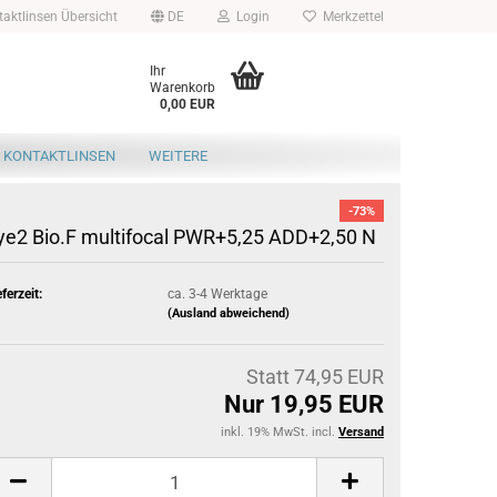
aktlinsen Übersicht
DE
Login
Merkzettel
Ihr
Warenkorb
0,00 EUR
 KONTAKTLINSEN
WEITERE
-73%
ye2 Bio.F multifocal PWR+5,25 ADD+2,50 N
eferzeit:
ca. 3-4 Werktage
(Ausland abweichend)
Statt 74,95 EUR
Nur 19,95 EUR
inkl. 19% MwSt. incl.
Versand