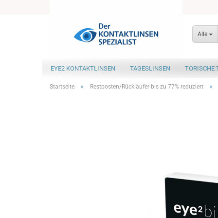
Alle
EYE2 KONTAKTLINSEN
TAGESLINSEN
TORISCHE 
Startseite
»
Restposten/Rückläufer bis zu 77% reduziert
»