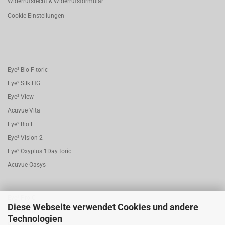
Widerrufsrecht & Widerrufsformular
Cookie Einstellungen
Eye² Bio F toric
Eye² Silk HG
Eye² View
Acuvue Vita
Eye² Bio F
Eye² Vision 2
Eye² Oxyplus 1Day toric
Acuvue Oasys
Eye² Pro.C
Diese Webseite verwendet Cookies und andere
Eye² Nova
Technologien