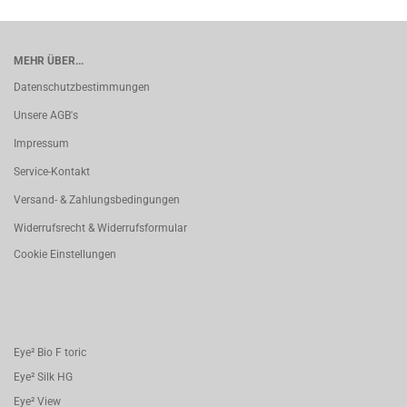
MEHR ÜBER...
Datenschutzbestimmungen
Unsere AGB's
Impressum
Service-Kontakt
Versand- & Zahlungsbedingungen
Widerrufsrecht & Widerrufsformular
Cookie Einstellungen
Eye² Bio F toric
Eye² Silk HG
Eye² View