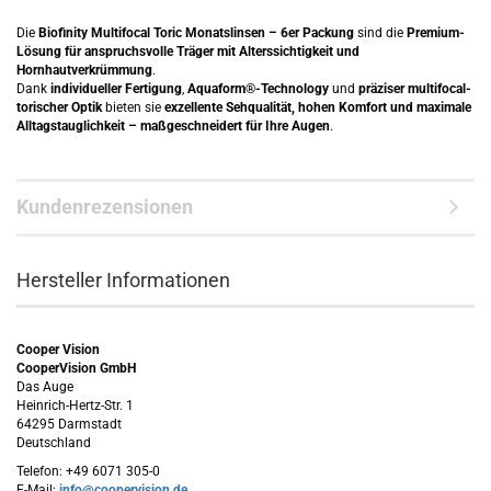
Die
Biofinity Multifocal Toric Monatslinsen – 6er Packung
sind die
Premium-
Lösung für anspruchsvolle Träger mit Alterssichtigkeit und
Hornhautverkrümmung
.
Dank
individueller Fertigung
,
Aquaform®-Technology
und
präziser multifocal-
torischer Optik
bieten sie
exzellente Sehqualität, hohen Komfort und maximale
Alltagstauglichkeit – maßgeschneidert für Ihre Augen
.
Kundenrezensionen
Hersteller Informationen
Cooper Vision
CooperVision GmbH
Das Auge
Heinrich-Hertz-Str. 1
64295 Darmstadt
Deutschland
Telefon: +49 6071 305-0
E-Mail:
info@coopervision.de