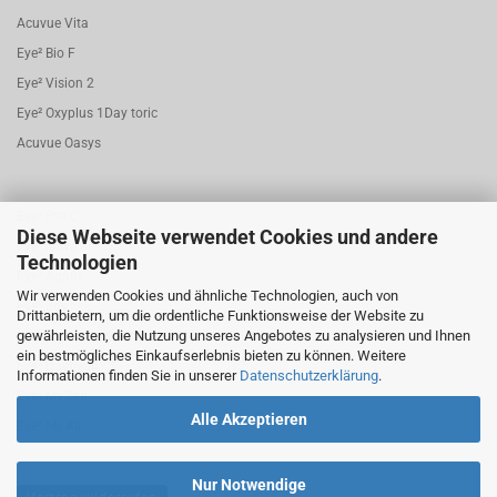
Acuvue Vita
Eye² Bio F
Eye² Vision 2
Eye² Oxyplus 1Day toric
Acuvue Oasys
Eye² Pro.C
Diese Webseite verwendet Cookies und andere
Eye² Nova
Technologien
Eye² Aqafit
Wir verwenden Cookies und ähnliche Technologien, auch von
Eye² Joy
Drittanbietern, um die ordentliche Funktionsweise der Website zu
gewährleisten, die Nutzung unseres Angebotes zu analysieren und Ihnen
Eye² Bio.F 1 Day torisch
ein bestmögliches Einkaufserlebnis bieten zu können. Weitere
Eye² Dayfresh
Informationen finden Sie in unserer
Datenschutzerklärung
.
Eye² My.Sen
Alle Akzeptieren
Eye² My.Air
Nur Notwendige