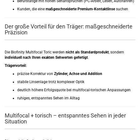
Berufstätige mit hohen Sehansprüchen (PC-Arbeit, Lesen, Autofahren)
Kunden, die eine
maßgeschneiderte Premium-Kontaktlinse
suchen
Der große Vorteil für den Träger: maßgeschneiderte
Präzision
Die Biofinity Multifocal Toric werden
nicht als Standardprodukt
, sondern
individuell nach Ihren exakten Sehwerten gefertigt
.
Trägervorteil:
präzise Korrektur von
Zylinder, Achse und Addition
stabile Linsenlage trotz komplexer Optik
deutlich höhere Erfolgsquote bei multifocal-torischen Anpassungen
ruhiges, entspanntes Sehen im Alltag
Multifocal + torisch – entspanntes Sehen in jeder
Situation