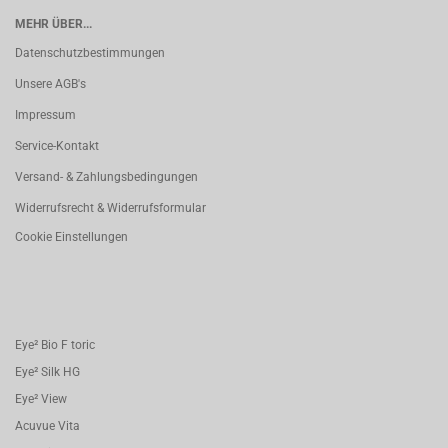
MEHR ÜBER...
Datenschutzbestimmungen
Unsere AGB's
Impressum
Service-Kontakt
Versand- & Zahlungsbedingungen
Widerrufsrecht & Widerrufsformular
Cookie Einstellungen
Eye² Bio F toric
Eye² Silk HG
Eye² View
Acuvue Vita