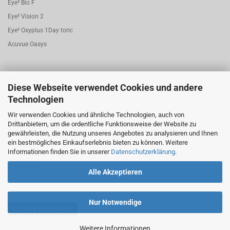
Eye² Bio F
Eye² Vision 2
Eye² Oxyplus 1Day toric
Acuvue Oasys
Eye² Pro.C
Diese Webseite verwendet Cookies und andere
Eye² Nova
Technologien
Eye² Aqafit
Wir verwenden Cookies und ähnliche Technologien, auch von
Eye² Joy
Drittanbietern, um die ordentliche Funktionsweise der Website zu
gewährleisten, die Nutzung unseres Angebotes zu analysieren und Ihnen
Eye² Bio.F 1 Day torisch
ein bestmögliches Einkaufserlebnis bieten zu können. Weitere
Eye² Dayfresh
Informationen finden Sie in unserer
Datenschutzerklärung
.
Eye² My.Sen
Alle Akzeptieren
Eye² My.Air
Nur Notwendige
Vertrag widerrufen
Weitere Informationen