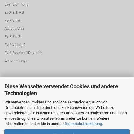
Eye² Bio F toric
Eye² Silk HG
Eye² View
Acuvue Vita
Eye² Bio F
Eye² Vision 2
Eye² Oxyplus 1Day toric
Acuvue Oasys
Eye² Pro.C
Diese Webseite verwendet Cookies und andere
Eye² Nova
Technologien
Eye² Aqafit
Wir verwenden Cookies und ähnliche Technologien, auch von
Eye² Joy
Drittanbietern, um die ordentliche Funktionsweise der Website zu
gewährleisten, die Nutzung unseres Angebotes zu analysieren und Ihnen
Eye² Bio.F 1 Day torisch
ein bestmögliches Einkaufserlebnis bieten zu können. Weitere
Eye² Dayfresh
Informationen finden Sie in unserer
Datenschutzerklärung
.
Eye² My.Sen