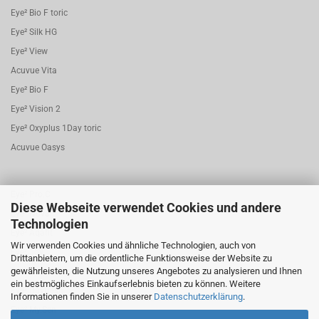
Eye² Bio F toric
Eye² Silk HG
Eye² View
Acuvue Vita
Eye² Bio F
Eye² Vision 2
Eye² Oxyplus 1Day toric
Acuvue Oasys
Eye² Pro.C
Diese Webseite verwendet Cookies und andere
Eye² Nova
Technologien
Eye² Aqafit
Wir verwenden Cookies und ähnliche Technologien, auch von
Eye² Joy
Drittanbietern, um die ordentliche Funktionsweise der Website zu
gewährleisten, die Nutzung unseres Angebotes zu analysieren und Ihnen
Eye² Bio.F 1 Day torisch
ein bestmögliches Einkaufserlebnis bieten zu können. Weitere
Eye² Dayfresh
Informationen finden Sie in unserer
Datenschutzerklärung
.
Eye² My.Sen