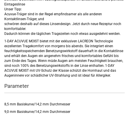
Eintageslinse
Unser Tipp:
Acuvue-Träger sind in der Regel empfindsamer als alle anderen
Kontaktlinsen-Träger, und
schwören deshalb auf dieses Linsendesign. Jetzt durch neue Rezeptur noch
komforttabler.
Dadurch können die täglichen Tragezeiten noch etwas ausgedehnt werden.
1-DAY ACUVUE MOIST bietet mit der exklusiven LACREON Technologie
exzellenten Tragekomfort von morgens bis abends. Sie integriert einen
feuchtigkeitsspeichernden Benetzungswirkstoff dauerhaft in die Kontaktlinse
und erhält den Augen ein angenehm frisches und komfortables Gefühl bis
zum Ende des Tages. Wenn müde Augen am meisten Feuchtigkeit brauchen,
sind noch 100% des Benetzungswirkstoffs in der Linse enthalten.
1-DAY
ACUVUE MOIST mit UV-Schutz der Klasse schützt die Hornhaut und das
Augeninnere vor schädlicher UV-Strahlung und ist ideal für Allergiker.
Parameter
8,5 mm Basiskurve/14,2 mm Durchmesser
9,0 mm Basiskurve/14,2 mm Durchmesser