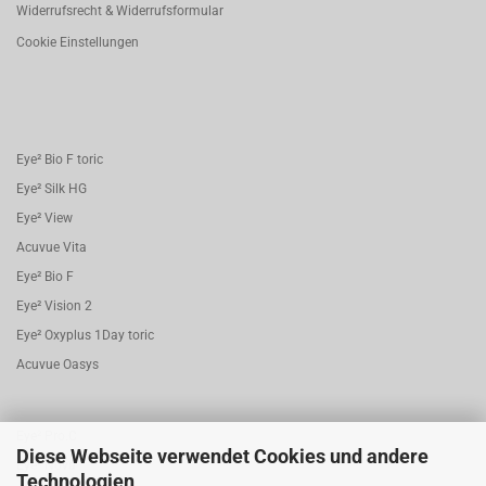
Widerrufsrecht & Widerrufsformular
Cookie Einstellungen
Eye² Bio F toric
Eye² Silk HG
Eye² View
Acuvue Vita
Eye² Bio F
Eye² Vision 2
Eye² Oxyplus 1Day toric
Acuvue Oasys
Eye² Pro.C
Diese Webseite verwendet Cookies und andere
Eye² Nova
Technologien