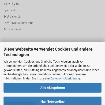
Acuvue Vita
Eye² Bio F
Eye² Vision 2
Eye² Oxyplus 1Day toric
Acuvue Oasys
Eye² Pro.C
Diese Webseite verwendet Cookies und andere
Eye² Nova
Technologien
Eye² Aqafit
Wir verwenden Cookies und ähnliche Technologien, auch von
Eye² Joy
Drittanbietern, um die ordentliche Funktionsweise der Website zu
gewährleisten, die Nutzung unseres Angebotes zu analysieren und Ihnen
Eye² Bio.F 1 Day torisch
ein bestmögliches Einkaufserlebnis bieten zu können. Weitere
Eye² Dayfresh
Informationen finden Sie in unserer
Datenschutzerklärung
.
Eye² My.Sen
Alle Akzeptieren
Eye² My.Air
Nur Notwendige
Vertrag widerrufen