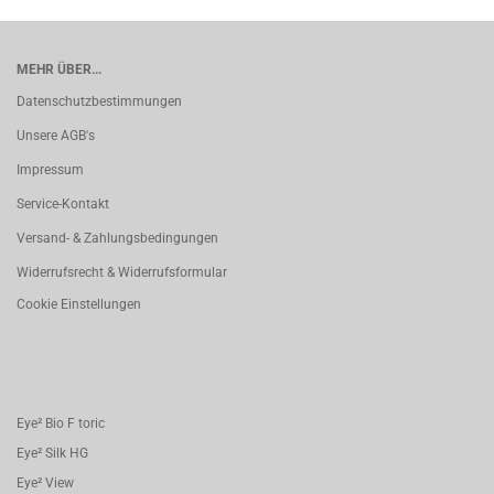
MEHR ÜBER...
Datenschutzbestimmungen
Unsere AGB's
Impressum
Service-Kontakt
Versand- & Zahlungsbedingungen
Widerrufsrecht & Widerrufsformular
Cookie Einstellungen
Eye² Bio F toric
Eye² Silk HG
Eye² View