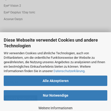
Eye² Vision 2
Eye² Oxyplus 1Day toric
Acuvue Oasys
Eye² Pro.C
Diese Webseite verwendet Cookies und andere
Eye² Nova
Technologien
Eye² Aqafit
Wir verwenden Cookies und ähnliche Technologien, auch von
Eye² Joy
Drittanbietern, um die ordentliche Funktionsweise der Website zu
gewährleisten, die Nutzung unseres Angebotes zu analysieren und Ihnen
Eye² Bio.F 1 Day torisch
ein bestmögliches Einkaufserlebnis bieten zu können. Weitere
Eye² Dayfresh
Informationen finden Sie in unserer
Datenschutzerklärung
.
Eye² My.Sen
Alle Akzeptieren
Eye² My.Air
Nur Notwendige
Vertrag widerrufen
Weitere Informationen