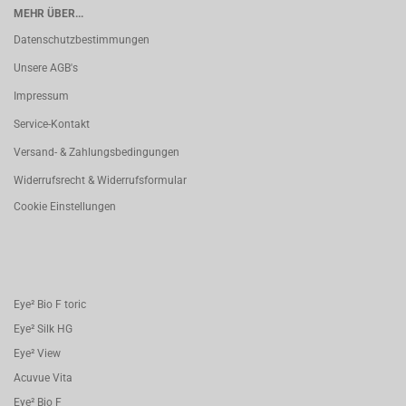
MEHR ÜBER...
Datenschutzbestimmungen
Unsere AGB's
Impressum
Service-Kontakt
Versand- & Zahlungsbedingungen
Widerrufsrecht & Widerrufsformular
Cookie Einstellungen
Eye² Bio F toric
Eye² Silk HG
Eye² View
Acuvue Vita
Eye² Bio F