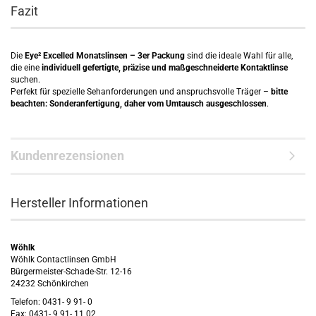
Fazit
Die
Eye² Excelled Monatslinsen – 3er Packung
sind die ideale Wahl für alle,
die eine
individuell gefertigte, präzise und maßgeschneiderte Kontaktlinse
suchen.
Perfekt für spezielle Sehanforderungen und anspruchsvolle Träger –
bitte
beachten: Sonderanfertigung, daher vom Umtausch ausgeschlossen
.
Kundenrezensionen
Hersteller Informationen
Wöhlk
Wöhlk Contactlinsen GmbH
Bürgermeister-Schade-Str. 12-16
24232 Schönkirchen
Telefon: 0431- 9 91- 0
Fax: 0431- 9 91- 11 02