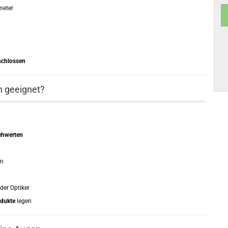
meter
schlossen
n geeignet?
ehwerten
en
der Optiker
odukte
legen