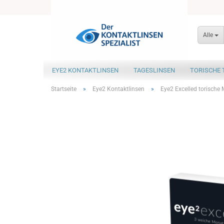
Alle
EYE2 KONTAKTLINSEN
TAGESLINSEN
TORISCHE 
Startseite
»
Eye2 Kontaktlinsen
»
Eye2 Excelled torische 