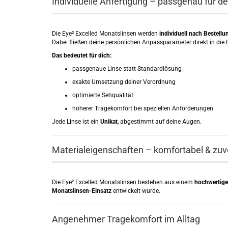
Individuelle Anfertigung – passgenau für d
Die Eye² Excelled Monatslinsen werden
individuell nach Bestellun
Dabei fließen deine persönlichen Anpassparameter direkt in die H
Das bedeutet für dich:
passgenaue Linse statt Standardlösung
exakte Umsetzung deiner Verordnung
optimierte Sehqualität
höherer Tragekomfort bei speziellen Anforderungen
Jede Linse ist ein
Unikat
, abgestimmt auf deine Augen.
Materialeigenschaften – komfortabel & zuv
Die Eye² Excelled Monatslinsen bestehen aus einem
hochwertige
Monatslinsen-Einsatz
entwickelt wurde.
Angenehmer Tragekomfort im Alltag