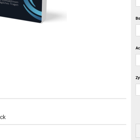
Bo
Ac
Zy
ick