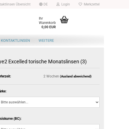
aktlinsen Übersicht
DE
Login
Merkzettel
Ihr
Warenkorb
0,00 EUR
 KONTAKTLINSEN
WEITERE
ye2 Excelled torische Monatslinsen (3)
eferzeit:
2 Wochen
(Ausland abweichend)
ärke:
siskurve (BC):