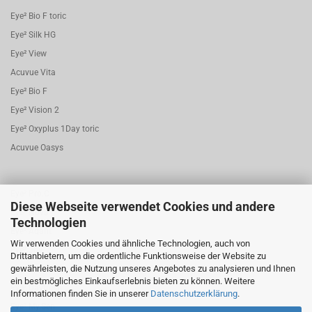
Eye² Bio F toric
Eye² Silk HG
Eye² View
Acuvue Vita
Eye² Bio F
Eye² Vision 2
Eye² Oxyplus 1Day toric
Acuvue Oasys
Eye² Pro.C
Diese Webseite verwendet Cookies und andere
Eye² Nova
Technologien
Eye² Aqafit
Wir verwenden Cookies und ähnliche Technologien, auch von
Eye² Joy
Drittanbietern, um die ordentliche Funktionsweise der Website zu
gewährleisten, die Nutzung unseres Angebotes zu analysieren und Ihnen
Eye² Bio.F 1 Day torisch
ein bestmögliches Einkaufserlebnis bieten zu können. Weitere
Eye² Dayfresh
Informationen finden Sie in unserer
Datenschutzerklärung
.
Eye² My.Sen