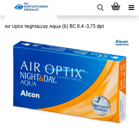
Air Optix Night&Day Aqua (6) BC 8.4 -3,75 dpt